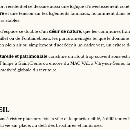
ort résidentiel se dessine aussi une logique d’investissement coh
ve
et une tension sur les logements familiaux, notamment dans l
ers stables.
d’espace se double d’un
désir de nature
, que les communes franc
let ou de Fontainebleau, les parcs aménagés tel que le domaine 
e en plein air ou simplement d’accéder à un cadre vert, un critèr
lturelle et patrimoniale
constitue un atout trop souvent sous-esti
Philipe à Saint-Denis ou encore du MAC VAL à Vitry-sur-Seine, la 
tractivité globale du territoire.
EIL
as à visiter plusieurs fois la ville et le quartier ciblé, à différen
 la vie sur place, au-delà des brochures et annonces.