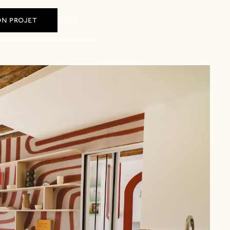
fr
en
n projet