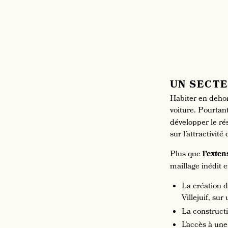
UN SECTE
Habiter en dehor
voiture. Pourtan
développer le ré
sur l’attractivit
Plus que
l’exte
maillage inédit
La création d
Villejuif, su
La constructi
L’accès à une