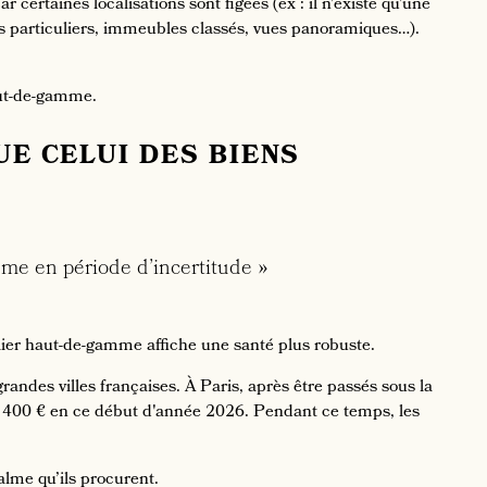
 certaines localisations sont figées (ex : il n’existe qu’une
tels particuliers, immeubles classés, vues panoramiques…).
aut-de-gamme.
UE CELUI DES BIENS
ême en période d’incertitude »
lier haut-de-gamme affiche une santé plus robuste.
randes villes françaises. À Paris, après être passés sous la
 9 400 € en ce début d'année 2026. Pendant ce temps, les
alme qu’ils procurent.