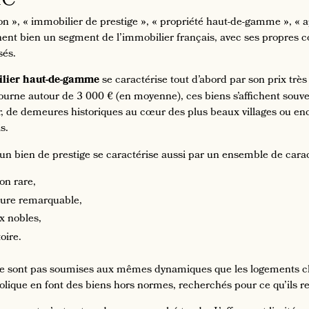
on », « immobilier de prestige », « propriété haut-de-gamme », «
nent bien un segment de l’immobilier français, avec ses propres co
sés.
lier haut-de-gamme
se caractérise tout d’abord par son prix trè
urne autour de 3 000 € (en moyenne), ces biens s’affichent souvent
r, de demeures historiques au cœur des plus beaux villages ou e
is.
 un bien de prestige se caractérise aussi par un ensemble de cara
ion rare,
ture remarquable,
x nobles,
oire.
e sont pas soumises aux mêmes dynamiques que les logements class
ique en font des biens hors normes, recherchés pour ce qu’ils rep