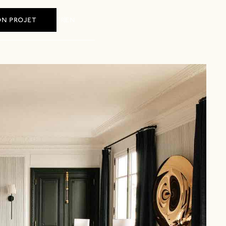
fr
en
n projet