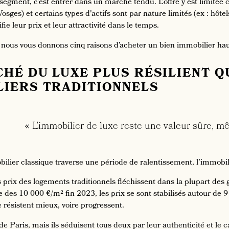
segment, c’est entrer dans un marché tendu. L’offre y est limitée car
osges) et certains types d'actifs sont par nature limités (ex : hô
fie leur prix et leur attractivité dans le temps.
, nous vous donnons cinq raisons d’acheter un bien immobilier h
HÉ DU LUXE PLUS RÉSILIENT Q
LIERS TRADITIONNELS
« L’immobilier de luxe reste une valeur sûre, m
bilier classique traverse une période de ralentissement, l’immobi
prix des logements traditionnels fléchissent dans la plupart des g
 des 10 000 €/m² fin 2023, les prix se sont stabilisés autour de
e résistent mieux, voire progressent.
e Paris, mais ils séduisent tous deux par leur authenticité et le c