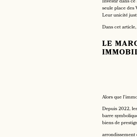
Investir dans ce 
seule place des V
Leur unicité justi
Dans cet article
LE MARC
IMMOBI
Alors que l’immo
Depuis 2022, les 
barre symbolique
biens de prestig
arrondissement d