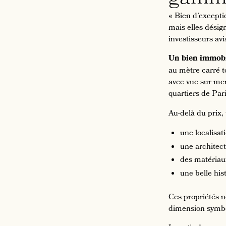
« Bien d’excepti
mais elles désig
investisseurs avi
Un bien immobi
au mètre carré to
avec vue sur me
quartiers de Par
Au-delà du prix,
une localisat
une architec
des matériau
une belle hist
Ces propriétés n
dimension symbol