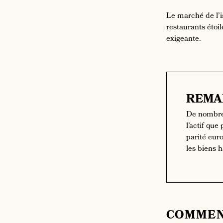
Le marché de l’i
restaurants étoi
exigeante.
REMA
De nombreu
l’actif qu
parité eur
les biens 
COMMEN