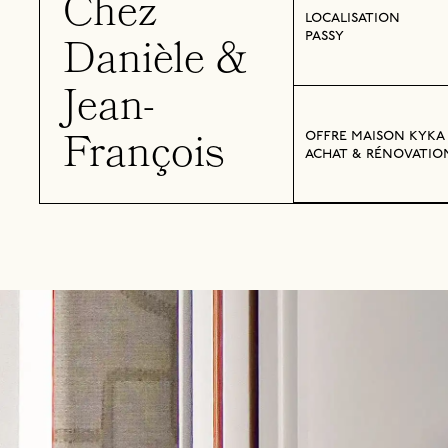
Chez
localisation
passy
Danièle &
Jean-
François
offre maison kyka
achat & rénovatio