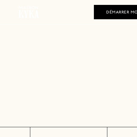
+33 (0)1 84 80 51 45
démarrer mo