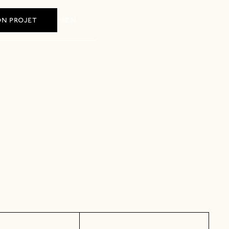
fr
en
n projet