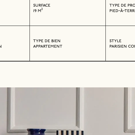
surface
type de pr
19 m²
pied-à-terr
type de bien
style
n
appartement
parisien c