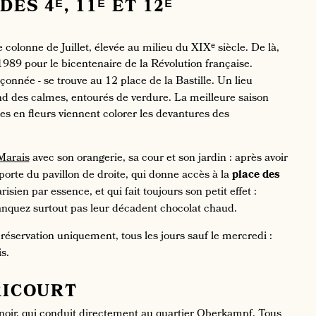
 DES
4ᴱ
, 1
1ᴱ
ET
12ᴱ
 colonne de Juillet, élevée au milieu du XIXᵉ siècle. De là,
 1989 pour le bicentenaire de la Révolution française.
pçonnée - se trouve au 12 place de la Bastille. Un lieu
nd des calmes, entourés de verdure. La meilleure saison
es en fleurs viennent colorer les devantures des
Marais
avec son orangerie, sa cour et son jardin : après avoir
porte du pavillon de droite, qui donne accès à la
place des
risien par essence, et qui fait toujours son petit effet :
anquez surtout pas leur décadent chocolat chaud.
ur réservation uniquement, tous les jours sauf le mercredi :
s.
RICOURT
enoir, qui conduit directement au quartier Oberkampf. Tous