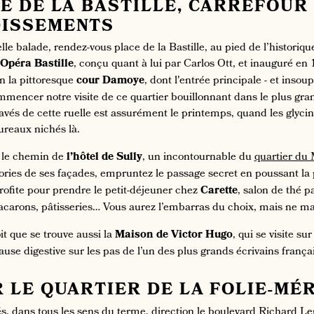
CE DE LA BASTILLE, CARREFOUR
ISSEMENTS
le balade, rendez-vous place de la Bastille, au pied de l’historique
’Opéra Bastille
, conçu quant à lui par Carlos Ott, et inauguré en
on la pittoresque
cour Damoye
, dont l'entrée principale - et insou
mmencer notre visite de ce quartier bouillonnant dans le plus gra
pavés de cette ruelle est assurément le printemps, quand les glycin
reaux nichés là.
 le chemin de
l’hôtel de Sully
, un incontournable du
quartier du 
gories de ses façades, empruntez le passage secret en poussant la 
rofite pour prendre le petit-déjeuner chez
Carette
, salon de thé pa
acarons, pâtisseries… Vous aurez l’embarras du choix, mais ne m
it que se trouve aussi la
Maison de Victor Hugo
, qui se visite s
use digestive sur les pas de l’un des plus grands écrivains françai
R LE QUARTIER DE LA FOLIE-MÉ
és, dans tous les sens du terme, direction le boulevard Richard L