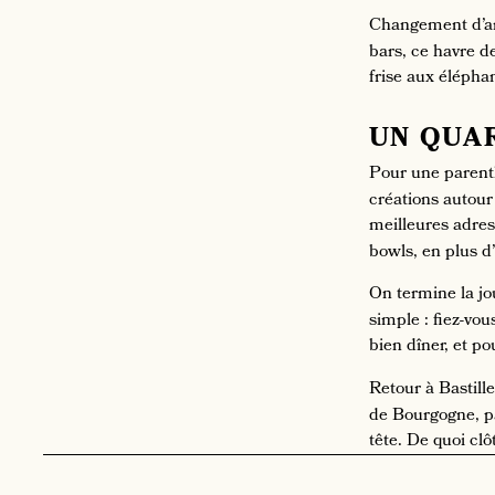
Changement d’a
bars, ce havre d
frise aux éléphan
UN QUA
Pour une parenth
créations autour
meilleures adres
bowls, en plus d
On termine la j
simple : fiez-vou
bien dîner, et po
Retour à Bastille
de Bourgogne, pâ
tête. De quoi clô